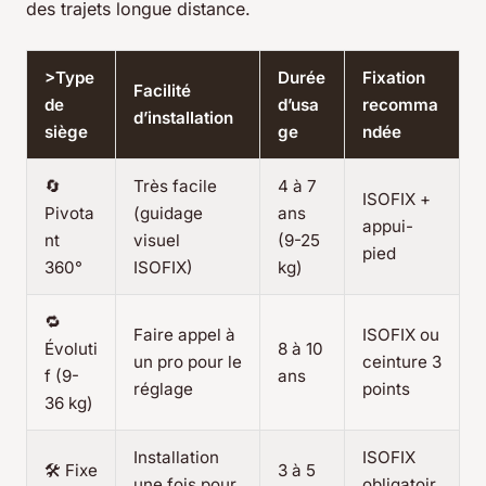
des trajets longue distance.
>Type
Durée
Fixation
Facilité
de
d’usa
recomma
d’installation
siège
ge
ndée
🔄
Très facile
4 à 7
ISOFIX +
Pivota
(guidage
ans
appui-
nt
visuel
(9-25
pied
360°
ISOFIX)
kg)
🔁
Faire appel à
ISOFIX ou
Évoluti
8 à 10
un pro pour le
ceinture 3
f (9-
ans
réglage
points
36 kg)
Installation
ISOFIX
🛠️ Fixe
3 à 5
une fois pour
obligatoir